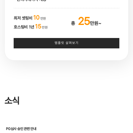
10
25
최저 셋팅비
만원
총
만원~
15
호스팅비 1년
만원
템플릿 살펴보기
소식
PG심사 승인 관련 안내