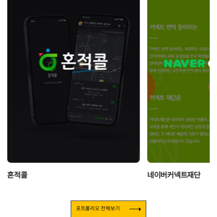
혼적콜
네이버커넥트재단
포트폴리오 전체보기